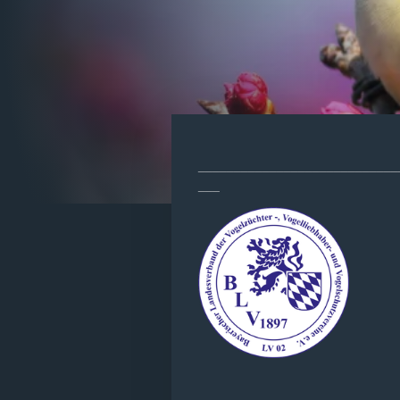
____________________________
___