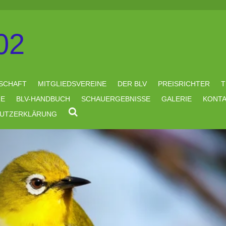
02
SCHAFT
MITGLIEDSVEREINE
DER BLV
PREISRICHTER
T
RE
BLV-HANDBUCH
SCHAUERGEBNISSE
GALERIE
KONT
UTZERKLÄRUNG