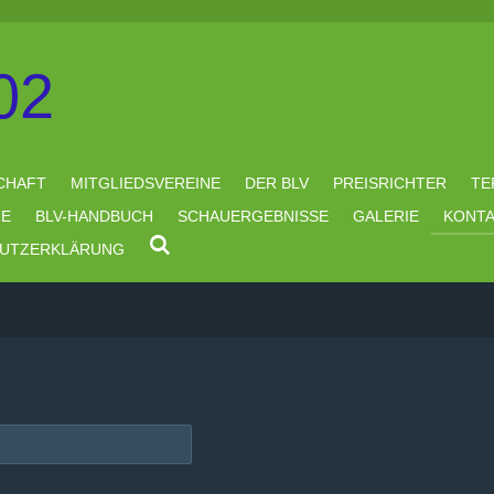
02
CHAFT
MITGLIEDSVEREINE
DER BLV
PREISRICHTER
TE
RE
BLV-HANDBUCH
SCHAUERGEBNISSE
GALERIE
KONT
UTZERKLÄRUNG